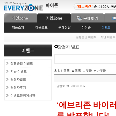
진행중인 이벤트
지난 이벤트
당첨자 발표
진행중인 이벤트
최신목록
|
목록
|
윗글
|
아랫글
지난 이벤트
당첨자발표
글번호 89
|
2009/01/05
당첨자후기
이벤트문의게시판
'에브리존 바이러
를 발표합니다!