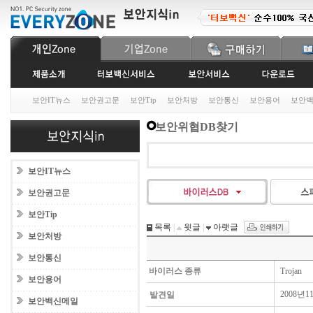
보안IT뉴스
보안권고문
보안Tip
보안처방
보안통신
보안용어
보안
보안위협DB찾기
보안IT뉴스
보안권고문
보안Tip
목록
|
윗글
|
아랫글
보안처방
보안통신
바이러스 종류
Trojan
보안용어
2008년1
발견일
보안백신메일