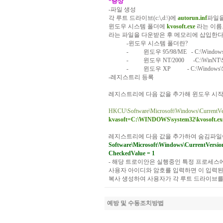
*
증상
-
파일
생성
각
루트
드라이브
(c:\,d:\)
에
autorun.inf
파일
윈도우
시스템
폴더에
kvosoft.exe
라는
이름
라는
파일을
다운받은
후
메모리에
삽입한
-
윈도우
시스템
폴더란
?
-
윈도우
95/98/ME
- C:\Window
-
윈도우
NT/2000
-C:\WinNT\
-
윈도우
XP
- C:\Windows
-
레지스트리
등록
레지스트리에
다음
값을
추가해
윈도우
시
HKCU\Software\Microsoft\Windows\CurrentVe
kvasoft=C:\WINDOWS\system32\kvosoft.ex
레지스트리에
다음
값을
추가하여
숨김파일
Software\Microsoft\Windows\CurrentVersi
CheckedValue = 1
-
해당
트로이안은
실행중인
특정
프로세스
사용자
아이디와
암호를
입력하면
이
입력
복사
생성하여
사용자가
각
루트
드라이브
예방 및 수동조치방법