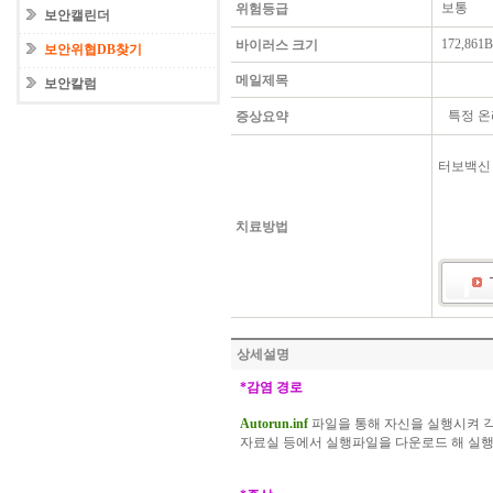
보통
위험등급
보안캘린더
172,861B
바이러스 크기
보안위협DB찾기
메일제목
보안칼럼
특정 온
증상요약
터보백신
치료방법
상세설명
*
감염
경로
Autorun.inf
파일을
통해
자신을
실행시켜
자료실
등에서
실행파일을
다운로드
해
실