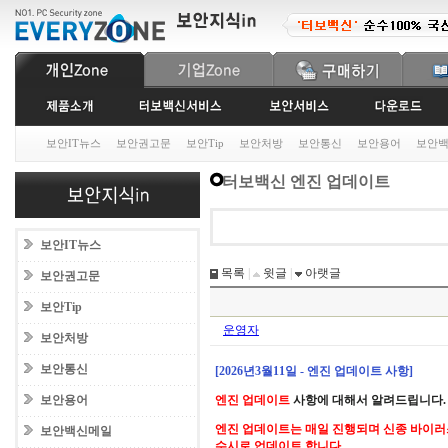
보안IT뉴스
보안권고문
보안Tip
보안처방
보안통신
보안용어
보안
터보백신 엔진 업데이트
보안IT뉴스
목록
|
윗글
|
아랫글
보안권고문
보안Tip
운영자
보안처방
보안통신
[2026년3월11일 - 엔진 업데이트 사항]
보안용어
엔진 업데이트
사항에 대해서 알려드립니다.
엔진 업데이트는 매일 진행되며 신종 바이러
보안백신메일
수시로 업데이트 합니다.