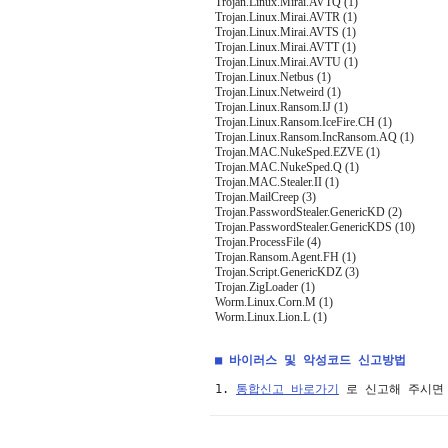
Trojan.Linux.Mirai.AVTQ (1)
Trojan.Linux.Mirai.AVTR (1)
Trojan.Linux.Mirai.AVTS (1)
Trojan.Linux.Mirai.AVTT (1)
Trojan.Linux.Mirai.AVTU (1)
Trojan.Linux.Netbus (1)
Trojan.Linux.Netweird (1)
Trojan.Linux.Ransom.IJ (1)
Trojan.Linux.Ransom.IceFire.CH (1)
Trojan.Linux.Ransom.IncRansom.AQ (1)
Trojan.MAC.NukeSped.EZVE (1)
Trojan.MAC.NukeSped.Q (1)
Trojan.MAC.Stealer.II (1)
Trojan.MailCreep (3)
Trojan.PasswordStealer.GenericKD (2)
Trojan.PasswordStealer.GenericKDS (10)
Trojan.ProcessFile (4)
Trojan.Ransom.Agent.FH (1)
Trojan.Script.GenericKDZ (3)
Trojan.ZigLoader (1)
Worm.Linux.Corn.M (1)
Worm.Linux.Lion.L (1)
■ 바이러스 및 악성코드 신고방법
1. 
통합신고 바로가기
 로 신고해 주시면