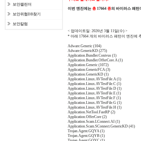
보안캘린더
이번 엔진에는
총
17664
종
의 바이러스 패턴
보안위협DB찾기
보안칼럼
< 업데이트일: 2026년 3월 11일(수) >
* 아래 17664 개의 바이러스 패턴이 엔진에
Adware.Generic (104)
Adware.GenericKD (275)
Application.Bundler.Conivus (1)
Application.Bundler.OfferCore.A (1)
Application.Generic (1072)
Application.GenericFCA (3)
Application.GenericKD (1)
Application.Linux.AVTestFile.A (1)
Application.Linux.AVTestFile.C (1)
Application.Linux.AVTestFile.D (1)
Application.Linux.AVTestFile.E (1)
Application.Linux.AVTestFile.F (1)
Application.Linux.AVTestFile.G (1)
Application.Linux.AVTestFile.H (1)
Application.NetTool.FastRP (2)
Application.OfferCore (2)
Application.Scam.LConnect.AI (1)
Application.Scam.SConnect.GenericKD (41)
Trojan.Agent.GQYA (1)
Trojan.Agent.GQYB (1)
Trojan.Agent.GQYC (1)