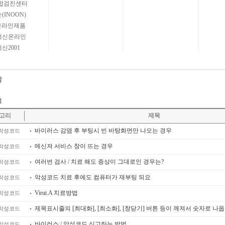
종합검진센터
(INOON)
온라인제품
백신온라인
신2001
말
록
고리
제목
바이러스 감염 후 부팅시 빈 바탕화면만 나오는 경우
악성코드
메신져 서비스 창이 뜨는 경우
악성코드
여러번 검사 / 치료 해도 증상이 그대로인 경우는?
악성코드
악성코드 치료 후에도 컴퓨터가 재부팅 되요
악성코드
Virut.A 치료방법
악성코드
제목표시줄의 [최대화], [최소화], [창닫기] 버튼 등이 깨져서 숫자로 나
악성코드
바이러스 / 악성코드 신고하는 방법
악성코드