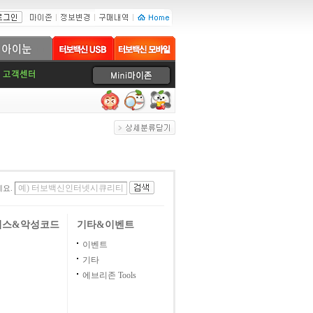
세요.
러스&악성코드
기타&이벤트
이벤트
기타
에브리존 Tools