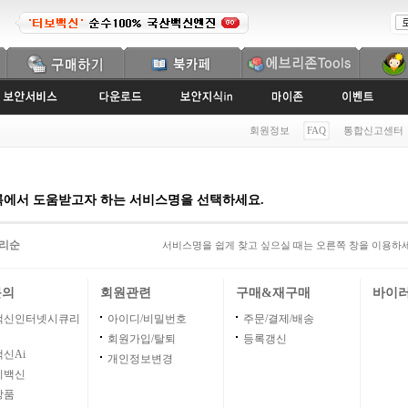
회원정보
FAQ
통합신고센터
록에서 도움받고자 하는 서비스명을 선택하세요.
리순
서비스명을 쉽게 찾고 싶으실 때는 오른쪽 창을 이용하
문의
회원관련
구매&재구매
바이
백신인터넷시큐리
아이디/비밀번호
주문/결제/배송
회원가입/탈퇴
등록갱신
신Ai
개인정보변경
이백신
상품