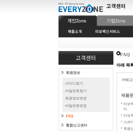
FAQ
아래 목
회원정보
카테고
- 아이디찾기
- 비밀번호찾기
제품
- 회원정보변경
터보
- 비밀번호변경
티
터보백
FAQ
스파
통합신고센터
묶음