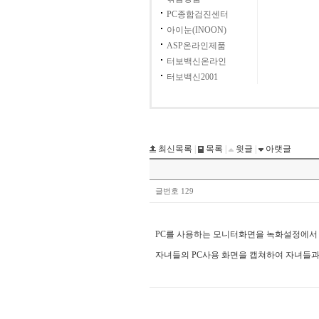
PC종합검진센터
아이눈(INOON)
ASP온라인제품
터보백신온라인
터보백신2001
최신목록
|
목록
|
윗글
|
아랫글
글번호 129
PC를 사용하는 모니터화면을 녹화설정에서 
자녀들의 PC사용 화면을 캡쳐하여 자녀들과