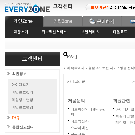
FAQ
아래 목록에서 도움받고자 하는 서비스명을 선택
회원정보
카테고리순
서
- 아이디찾기
- 비밀번호찾기
- 회원정보변경
제품문의
회원관련
- 비밀번호변경
터보백신인터넷시큐리
아이디/비
티
회원가입/탈
FAQ
터보백신Ai
개인정보변
통합신고센터
스파이백신
묶음상품