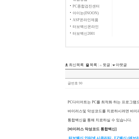
PC종합검진센터
아이눈(INOON)
ASP온라인제품
터보백신온라인
터보백신2001
최신목록
|
목록
|
윗글
|
아랫글
글번호 90
PC다이어트는 PC를 최적화 하는 프로그램
바이러스및 악성코드를 치료하시려면 바이러
통합백신을 통해 치료하실 수 있습니다.
[바이러스 악성코드 통합백신]
터보백신 인터넷 시큐리티 , EZ백신 (에브