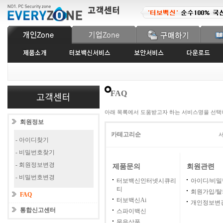
FAQ
아래 목록에서 도움받고자 하는 서비스명을 선택
회원정보
카테고리순
서
- 아이디찾기
- 비밀번호찾기
- 회원정보변경
제품문의
회원관련
- 비밀번호변경
터보백신인터넷시큐리
아이디/비
티
회원가입/탈
FAQ
터보백신Ai
개인정보변
통합신고센터
스파이백신
묶음상품