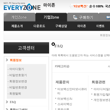
회원정
FAQ
아래 목록에서 도움받고자 하는 서비스명을 선택
회원정보
카테고리순
서
- 아이디찾기
- 비밀번호찾기
- 회원정보변경
제품문의
회원관련
- 비밀번호변경
터보백신인터넷시큐리
아이디/비밀
티
- 회원탈퇴
회원가입/탈
터보백신Ai
개인정보변
FAQ
스파이백신
묶음상품
통합신고센터