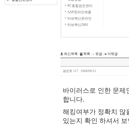
PC종합검진센터
ASP온라인제품
터보백신온라인
터보백신2001
최신목록
|
목록
|
윗글
|
아랫글
글번호 117
|
2008/06/12
바이러스로 인한 문제인
합니다.
해킹여부가 정확치 않을
있는지 확인 하셔서 