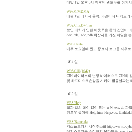
매달 1일 오후 5시 이후에 윈도우를 정지시
W97M/MDMA
매월 1일 메시지 출력, 파일이나 디렉토리
W32/Chir.B@mm
보안 패치가 안된 아웃룩을 통해 감염이 이
doc, .xls, .adc, r.db 확장자를 가진 
W95/Hanta
매주 토요일에 윈도 종료시 로고를 좌우로
4 일
W95/CIH(1042)
CIH 바이러스의 변형 바이러스로 CIH와
및 하드디스크손상을 시키며 활동날짜는 매
5 일
VBS/Help
월과 일의 합이 13이 되는 날에 exe, dll 
윈도우 폴더에 Help.htm, Help.vbs, Untit
VBS/Baracuda
익스플로러의 시작주소를 http://www.boyhoo
레지스트리를 수정하지 못하도록 regedit.e