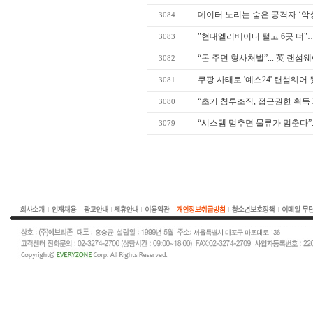
데이터 노리는 숨은 공격자 ‘악
3084
"현대엘리베이터 털고 6곳 더"…
3083
“돈 주면 형사처벌”... 英 랜섬웨
3082
쿠팡 사태로 '예스24' 랜섬웨어 
3081
“초기 침투조직, 접근권한 획득 
3080
“시스템 멈추면 물류가 멈춘다”..
3079