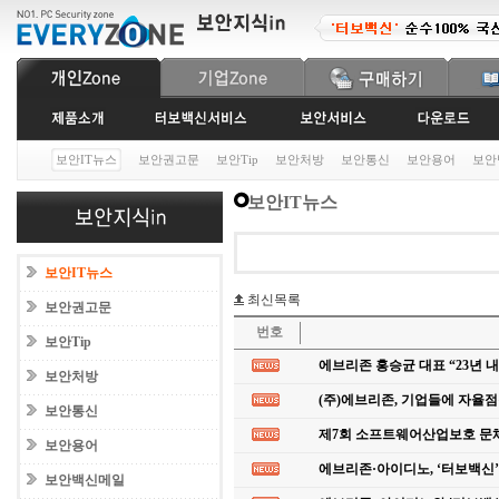
보안IT뉴스
보안권고문
보안Tip
보안처방
보안통신
보안용어
보안
보안IT뉴스
보안IT뉴스
최신목록
보안권고문
번호
보안Tip
에브리존 홍승균 대표 “23년 
보안처방
(주)에브리존, 기업들에 자율
보안통신
제7회 소프트웨어산업보호 문
보안용어
에브리존·아이디노, ‘터보백신’
보안백신메일