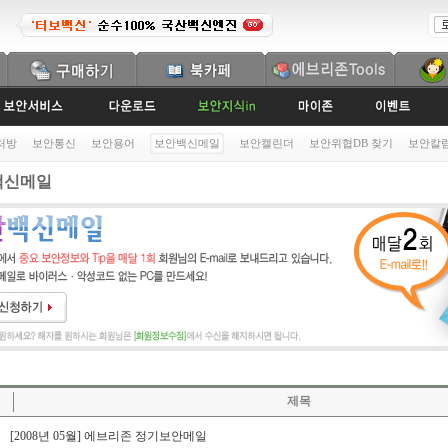
처방
보안통신
보안용어
보안백신메일
보안캘린더
보안위협DB 찾기
보안칼
신메일
제목
[2008년 05월] 에브리존 정기보안메일