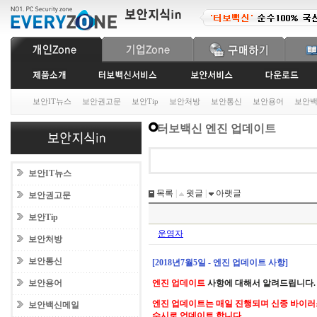
보안IT뉴스
보안권고문
보안Tip
보안처방
보안통신
보안용어
보안
터보백신 엔진 업데이트
보안IT뉴스
목록
|
윗글
|
아랫글
보안권고문
보안Tip
운영자
보안처방
보안통신
[2018년7월5일 - 엔진 업데이트 사항]
보안용어
엔진 업데이트
사항에 대해서 알려드립니다.
엔진 업데이트는 매일 진행되며 신종 바이러
보안백신메일
수시로 업데이트 합니다.