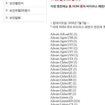
보안캘린더
이번 엔진에는
총
16284
종
의 바이러스 패턴
보안위협DB찾기
보안칼럼
< 업데이트일: 2018년 7월 5일 >
* 아래 16284 개의 바이러스 패턴이 엔진에
Adware.AdLoad.EL (1)
Adware.Agent.USR (1)
Adware.Agent.USS (1)
Adware.Agent.UST (1)
Adware.Agent.USU (1)
Adware.Agent.USV (1)
Adware.Agent.USW (1)
Adware.Agent.USX (1)
Adware.Clicker.QW (1)
Adware.Clicker.QX (1)
Adware.Clicker.QY (1)
Adware.Clicker.QZ (1)
Adware.Clicker.RA (1)
Adware.Clicker.RB (1)
Adware.Clicker.RC (1)
Adware.Clicker.RD (1)
Adware.Clicker.RE (1)
Adware.Clicker.RF (1)
Adware.Generic (2)
Adware.GenericKD (523)
Adware.Linkury.CX (1)