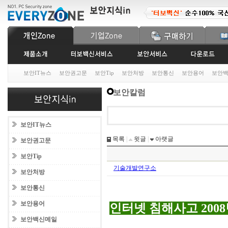
보안IT뉴스
보안권고문
보안Tip
보안처방
보안통신
보안용어
보안
보안칼럼
보안IT뉴스
목록
|
윗글
|
아랫글
보안권고문
보안Tip
기술개발연구소
보안처방
보안통신
보안용어
인터넷 침해사고 200
보안백신메일