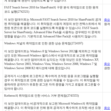
게 보냈을 때 권한이 상승되도록 할 수 있습니다.
FAST Search Server 2010 for SharePoint의 구문 분석 취약점으로 인한 원격
코드 실행(2742321)
이 보안 업데이트는 Microsoft FAST Search Server 2010 for SharePoint의 공개
중요
된 취약점을 해결합니다. 이 취약점은 사용자 계정의 보안 컨텍스트에서 제
원격
한된 토큰으로 원격 코드를 실행하도록 허용할 수 있습니다. FAST Search
Server for SharePoint는 Advanced Filter Pack을 사용하는 경우에만 이 문제의
영향을 받습니다. 기본적으로 Advanced Filter Pack은 사용되지 않습니다.
Windows 커널의 취약점으로 인한 권한 상승 문제점(2724197)
이 보안 업데이트는 Windows 8 및 Windows Server 2012를 제외하고 지원 대
상인 모든 Microsoft Windows 릴리스에서 비공개적으로 보고된 취약점을
해결합니다. 이 보안 업데이트의 심각도는 지원 대상인 모든 Windows XP,
Windows Server 2003, Windows Vista, Windows Server 2008, Windows 7 및
중요
Windows Server 2008 R2 에디션에 대해 중요입니다.
권한
공격자가 시스템에 로그온하고 특수하게 조작된 응용 프로그램을 실행할
경우 이 취약점으로 인해 권한 상승이 허용될 수 있습니다. 이 취약점을 악
용하려면 공격자가 유효한 로그온 자격 증명을 가지고 로컬로 로그온할 수
있어야 합니다.
Kerberos의 취약점으로 인한 서비스 거부 문제점(2743555)
이 보안 업데이트는 비공개적으로 보고된 Microsoft Windows의 취약점을
해결합니다. 이 취약점으로 인해 원격 공격자가 특수하게 조작된 세션 요청
중요