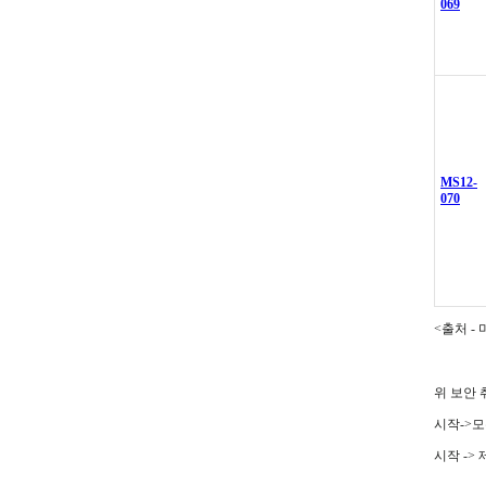
069
MS12-
070
<출처 -
위 보안
시작->모
시작 ->