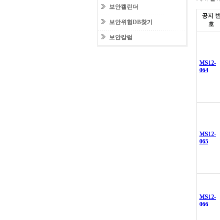
보안캘린더
공지 
보안위협DB찾기
호
보안칼럼
MS12-
064
MS12-
065
MS12-
066