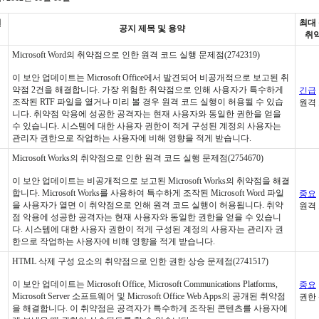
번
최대
공지 제목 및 용약
취
Microsoft Word의 취약점으로 인한 원격 코드 실행 문제점(2742319)
이 보안 업데이트는 Microsoft Office에서 발견되어 비공개적으로 보고된 취
약점 2건을 해결합니다. 가장 위험한 취약점으로 인해 사용자가 특수하게
긴급
조작된 RTF 파일을 열거나 미리 볼 경우 원격 코드 실행이 허용될 수 있습
원격
니다. 취약점 악용에 성공한 공격자는 현재 사용자와 동일한 권한을 얻을
수 있습니다. 시스템에 대한 사용자 권한이 적게 구성된 계정의 사용자는
관리자 권한으로 작업하는 사용자에 비해 영향을 적게 받습니다.
Microsoft Works의 취약점으로 인한 원격 코드 실행 문제점(2754670)
이 보안 업데이트는 비공개적으로 보고된 Microsoft Works의 취약점을 해결
합니다. Microsoft Works를 사용하여 특수하게 조작된 Microsoft Word 파일
중요
을 사용자가 열면 이 취약점으로 인해 원격 코드 실행이 허용됩니다. 취약
원격
점 악용에 성공한 공격자는 현재 사용자와 동일한 권한을 얻을 수 있습니
다. 시스템에 대한 사용자 권한이 적게 구성된 계정의 사용자는 관리자 권
한으로 작업하는 사용자에 비해 영향을 적게 받습니다.
HTML 삭제 구성 요소의 취약점으로 인한 권한 상승 문제점(2741517)
이 보안 업데이트는 Microsoft Office, Microsoft Communications Platforms,
중요
Microsoft Server 소프트웨어 및 Microsoft Office Web Apps의 공개된 취약점
권한
을 해결합니다. 이 취약점은 공격자가 특수하게 조작된 콘텐츠를 사용자에