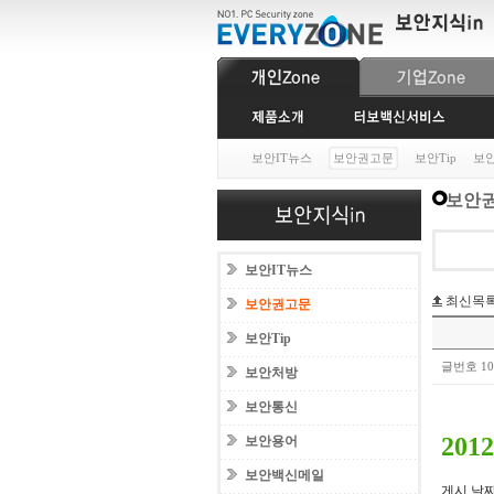
보안IT뉴스
보안권고문
보안Tip
보
보안권
보안IT뉴스
최신목
보안권고문
보안Tip
글번호 1
보안처방
보안통신
201
보안용어
보안백신메일
게시 날짜: