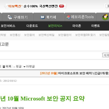
안처방
보안통신
보안용어
보안백신메일
보안캘린더
보안위협DB 찾기
보안칼
고문
록
|
목록
|
윗글
|
아랫글
[2012년 10월]
마이크로소프트 보안 패치! (긴급1개/중
05
|
2012/10/12
2년 10월 Microsoft 보안 공지 요약
 2012년 10월 10일