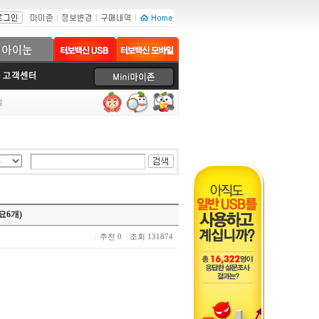
럼
요6개)
|
추천 0
|
조회 131874