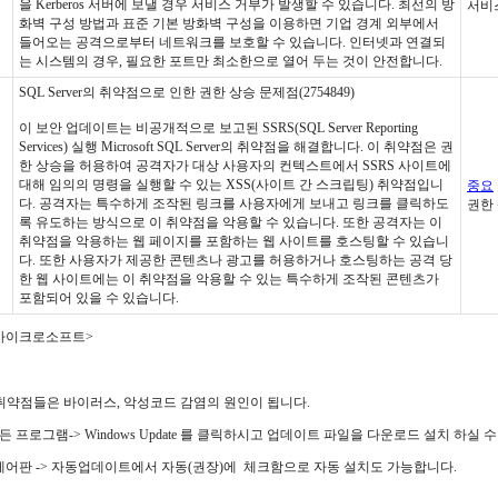
을 Kerberos 서버에 보낼 경우 서비스 거부가 발생할 수 있습니다. 최선의 방
서비
화벽 구성 방법과 표준 기본 방화벽 구성을 이용하면 기업 경계 외부에서
들어오는 공격으로부터 네트워크를 보호할 수 있습니다. 인터넷과 연결되
는 시스템의 경우, 필요한 포트만 최소한으로 열어 두는 것이 안전합니다.
SQL Server의 취약점으로 인한 권한 상승 문제점(2754849)
이 보안 업데이트는 비공개적으로 보고된 SSRS(SQL Server Reporting
Services) 실행 Microsoft SQL Server의 취약점을 해결합니다. 이 취약점은 권
한 상승을 허용하여 공격자가 대상 사용자의 컨텍스트에서 SSRS 사이트에
대해 임의의 명령을 실행할 수 있는 XSS(사이트 간 스크립팅) 취약점입니
중요
다. 공격자는 특수하게 조작된 링크를 사용자에게 보내고 링크를 클릭하도
권한
록 유도하는 방식으로 이 취약점을 악용할 수 있습니다. 또한 공격자는 이
취약점을 악용하는 웹 페이지를 포함하는 웹 사이트를 호스팅할 수 있습니
다. 또한 사용자가 제공한 콘텐츠나 광고를 허용하거나 호스팅하는 공격 당
한 웹 사이트에는 이 취약점을 악용할 수 있는 특수하게 조작된 콘텐츠가
포함되어 있을 수 있습니다.
 마이크로소프트>
 취약점들은 바이러스, 악성코드 감염의 원인이 됩니다.
든 프로그램-> Windows Update 를 클릭하시고 업데이트 파일을 다운로드 설치 하실 
 제어판 -> 자동업데이트에서 자동(권장)에 체크함으로 자동 설치도 가능합니다.